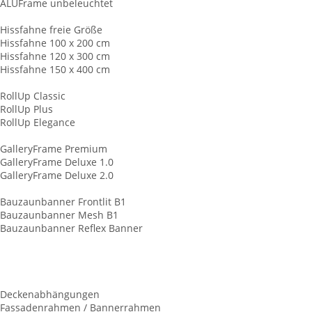
ALUFrame unbeleuchtet
Hissfahnen
Hissfahne freie Größe
Hissfahne 100 x 200 cm
Hissfahne 120 x 300 cm
Hissfahne 150 x 400 cm
RollUp Displays
RollUp Classic
RollUp Plus
RollUp Elegance
Keilrahmen
GalleryFrame Premium
GalleryFrame Deluxe 1.0
GalleryFrame Deluxe 2.0
Baunzaunbanner
Bauzaunbanner Frontlit B1
Bauzaunbanner Mesh B1
Bauzaunbanner Reflex Banner
Tennisplatzblende
Palettenhussen
LKW-Schiebeplane
Kederschienen ALU
Deckenabhängungen
Fassadenrahmen / Bannerrahmen