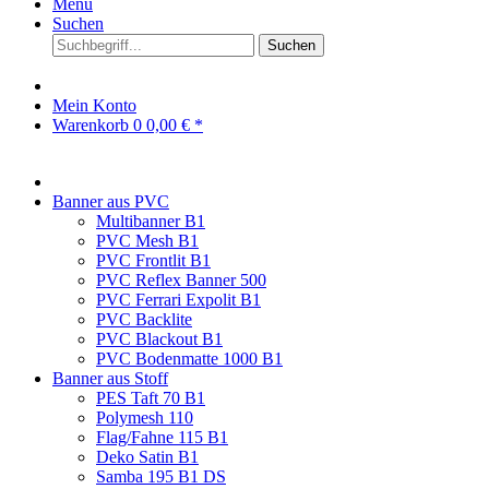
Menü
Suchen
Suchen
Mein Konto
Warenkorb
0
0,00 € *
Banner aus PVC
Multibanner B1
PVC Mesh B1
PVC Frontlit B1
PVC Reflex Banner 500
PVC Ferrari Expolit B1
PVC Backlite
PVC Blackout B1
PVC Bodenmatte 1000 B1
Banner aus Stoff
PES Taft 70 B1
Polymesh 110
Flag/Fahne 115 B1
Deko Satin B1
Samba 195 B1 DS