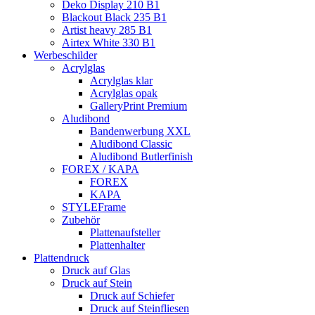
Deko Display 210 B1
Blackout Black 235 B1
Artist heavy 285 B1
Airtex White 330 B1
Werbeschilder
Acrylglas
Acrylglas klar
Acrylglas opak
GalleryPrint Premium
Aludibond
Bandenwerbung XXL
Aludibond Classic
Aludibond Butlerfinish
FOREX / KAPA
FOREX
KAPA
STYLEFrame
Zubehör
Plattenaufsteller
Plattenhalter
Plattendruck
Druck auf Glas
Druck auf Stein
Druck auf Schiefer
Druck auf Steinfliesen