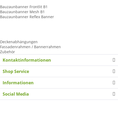
Baunzaunbanner
Bauzaunbanner Frontlit B1
Bauzaunbanner Mesh B1
Bauzaunbanner Reflex Banner
Tennisplatzblende
Palettenhussen
LKW-Schiebeplane
Kederschienen ALU
Deckenabhängungen
Fassadenrahmen / Bannerrahmen
Zubehör
Kontaktinformationen
Shop Service
Informationen
Social Media