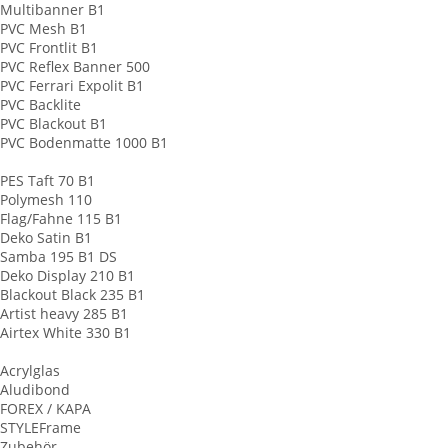
Multibanner B1
PVC Mesh B1
PVC Frontlit B1
PVC Reflex Banner 500
PVC Ferrari Expolit B1
PVC Backlite
PVC Blackout B1
PVC Bodenmatte 1000 B1
Banner aus Stoff
PES Taft 70 B1
Polymesh 110
Flag/Fahne 115 B1
Deko Satin B1
Samba 195 B1 DS
Deko Display 210 B1
Blackout Black 235 B1
Artist heavy 285 B1
Airtex White 330 B1
Werbeschilder
Acrylglas
Aludibond
FOREX / KAPA
STYLEFrame
Zubehör