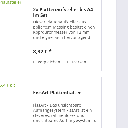
2x Plattenaufsteller bis A4
im Set
Dieser Plattenaufsteller aus
poliertem Messing besitzt einen
Kopfdurchmesser von 12 mm
und eignet sich hervorragend
zum Aufstellen von Namens-
oder Informationsschildern sowie
8,32 € *
Thekendiplays an Rezeptionen,
Empfangstheken oder einfach
Vergleichen
Merken
auf...
FissArt Plattenhalter
FissArt - Das unsichtbare
Aufhängesystem FissArt ist ein
cleveres, rahmenloses und
unsichtbares Aufhängesystem für
ihre Bilder oder Werbeschilder