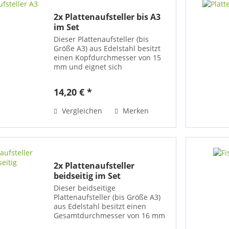
2x Plattenaufsteller bis A3
im Set
Dieser Plattenaufsteller (bis
Größe A3) aus Edelstahl besitzt
einen Kopfdurchmesser von 15
mm und eignet sich
hervorragend zum Aufstellen von
Namens- oder
14,20 € *
Informationsschildern sowie
Thekendiplays an Rezeptionen,
Vergleichen
Merken
Empfangstheken oder...
2x Plattenaufsteller
beidseitig im Set
Dieser beidseitige
Plattenaufsteller (bis Größe A3)
aus Edelstahl besitzt einen
Gesamtdurchmesser von 16 mm
und eignet sich hervorragend