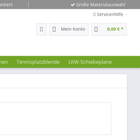
ntiert
Große Materialauswahl
Service/Hilfe
Mein Konto
0,00 € *
nen
Tennisplatzblende
LKW-Schiebeplane