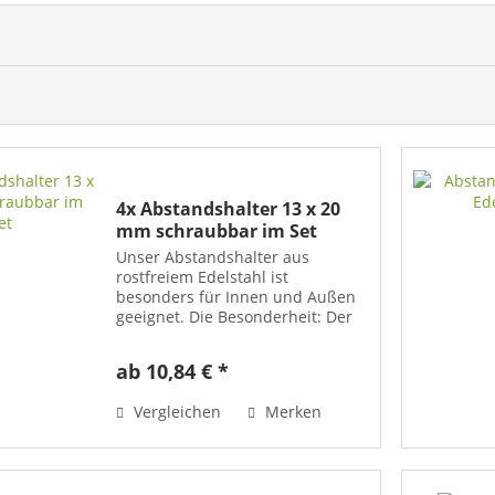
4x Abstandshalter 13 x 20
mm schraubbar im Set
Unser Abstandshalter aus
rostfreiem Edelstahl ist
besonders für Innen und Außen
geeignet. Die Besonderheit: Der
schraubbare Kopf! Anders als bei
anderen Abstands-Haltern, die
ab 10,84 € *
mit einer Madenschraube fixiert
werden, hat dieser...
Vergleichen
Merken