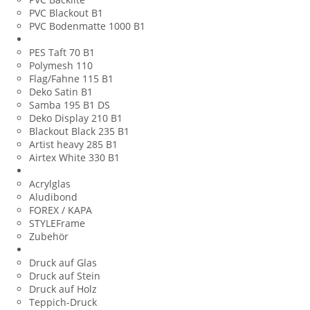
PVC Blackout B1
PVC Bodenmatte 1000 B1
Banner aus Stoff
PES Taft 70 B1
Polymesh 110
Flag/Fahne 115 B1
Deko Satin B1
Samba 195 B1 DS
Deko Display 210 B1
Blackout Black 235 B1
Artist heavy 285 B1
Airtex White 330 B1
Werbeschilder
Acrylglas
Aludibond
FOREX / KAPA
STYLEFrame
Zubehör
Plattendruck
Druck auf Glas
Druck auf Stein
Druck auf Holz
Teppich-Druck