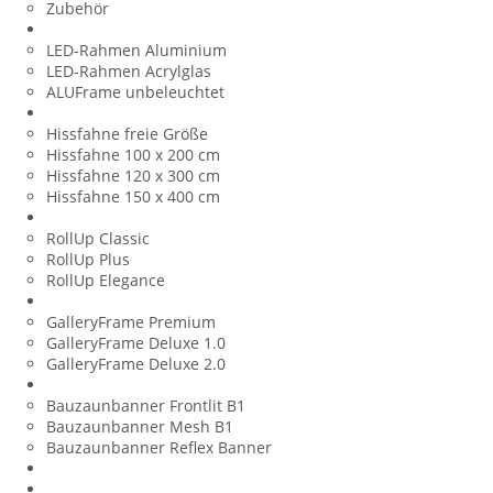
Zubehör
LED-Leuchtrahmen
LED-Rahmen Aluminium
LED-Rahmen Acrylglas
ALUFrame unbeleuchtet
Hissfahnen
Hissfahne freie Größe
Hissfahne 100 x 200 cm
Hissfahne 120 x 300 cm
Hissfahne 150 x 400 cm
RollUp Displays
RollUp Classic
RollUp Plus
RollUp Elegance
Keilrahmen
GalleryFrame Premium
GalleryFrame Deluxe 1.0
GalleryFrame Deluxe 2.0
Baunzaunbanner
Bauzaunbanner Frontlit B1
Bauzaunbanner Mesh B1
Bauzaunbanner Reflex Banner
Tennisplatzblende
Palettenhussen