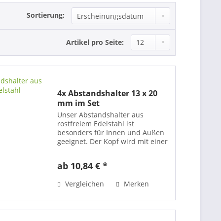
Sortierung:
Artikel pro Seite:
4x Abstandshalter 13 x 20
mm im Set
Unser Abstandshalter aus
rostfreiem Edelstahl ist
besonders für Innen und Außen
geeignet. Der Kopf wird mit einer
Madenschraube fixiert und ist
dadurch besser gegen Diebstahl
ab 10,84 € *
geschützt. Hierdurch kann Ihr
Schild mit einer Plattenstärke...
Vergleichen
Merken