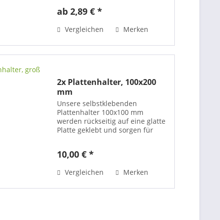
für den Indoor-Bereich. Das
ab 2,89 € *
System besteht aus einer
Montageplatte und einer...
Vergleichen
Merken
2x Plattenhalter, 100x200
mm
Unsere selbstklebenden
Plattenhalter 100x100 mm
werden rückseitig auf eine glatte
Platte geklebt und sorgen für
eine optisch frei schwebende
Aufhängung, die mit einem
10,00 € *
Abstand von mindestens 8 mm
an Ihrer Wand präsentiert wird.
Vergleichen
Merken
Die meiste...