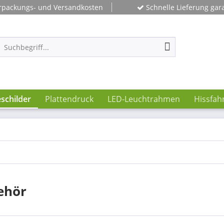
rpackungs- und Versandkosten
Schnelle Lieferung gara
schilder
Plattendruck
LED-Leuchtrahmen
Hissfah
ehör