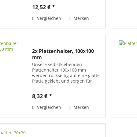
zum Aufstellen von Namens-
12,52 € *
oder Informationsschildern sowie
Thekendiplays an Rezeptionen,...
Vergleichen
Merken
2x Plattenhalter, 100x100
mm
Unsere selbstklebenden
Plattenhalter 100x100 mm
werden rückseitig auf eine glatte
Platte geklebt und sorgen für
eine optisch frei schwebende
Aufhängung, die mit einem
8,32 € *
Abstand von mindestens 8 mm
an Ihrer Wand präsentiert wird.
Vergleichen
Merken
Die meiste...