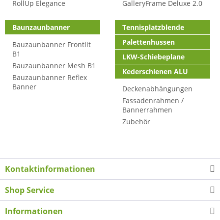
RollUp Elegance
GalleryFrame Deluxe 2.0
Baunzaunbanner
Tennisplatzblende
Palettenhussen
Bauzaunbanner Frontlit
B1
LKW-Schiebeplane
Bauzaunbanner Mesh B1
Kederschienen ALU
Bauzaunbanner Reflex
Banner
Deckenabhängungen
Fassadenrahmen /
Bannerrahmen
Zubehör
Kontaktinformationen
Shop Service
Informationen