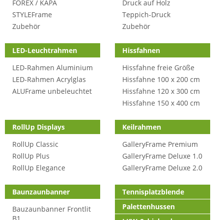
FOREX / KAPA
Druck auf Holz
STYLEFrame
Teppich-Druck
Zubehör
Zubehör
LED-Leuchtrahmen
Hissfahnen
LED-Rahmen Aluminium
Hissfahne freie Größe
LED-Rahmen Acrylglas
Hissfahne 100 x 200 cm
ALUFrame unbeleuchtet
Hissfahne 120 x 300 cm
Hissfahne 150 x 400 cm
RollUp Displays
Keilrahmen
RollUp Classic
GalleryFrame Premium
RollUp Plus
GalleryFrame Deluxe 1.0
RollUp Elegance
GalleryFrame Deluxe 2.0
Baunzaunbanner
Tennisplatzblende
Palettenhussen
Bauzaunbanner Frontlit
B1