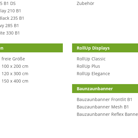
5 B1 DS
Zubehör
lay 210 B1
Black 235 B1
avy 285 B1
ite 330 B1
en
RollUp Displays
 freie Größe
RollUp Classic
 100 x 200 cm
RollUp Plus
 120 x 300 cm
RollUp Elegance
 150 x 400 cm
Baunzaunbanner
Bauzaunbanner Frontlit B1
Bauzaunbanner Mesh B1
Bauzaunbanner Reflex Banne