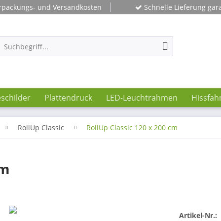
rpackungs- und Versandkosten
Schnelle Lieferung gara
schilder
Plattendruck
LED-Leuchtrahmen
Hissfah
RollUp Classic
RollUp Classic 120 x 200 cm
cm
Artikel-Nr.: