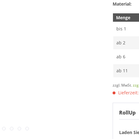
Material:
Menge
bis
1
ab
2
ab
6
ab
11
zzgl. MwSt.
zzg
Lieferzeit
RollUp
Laden Sie