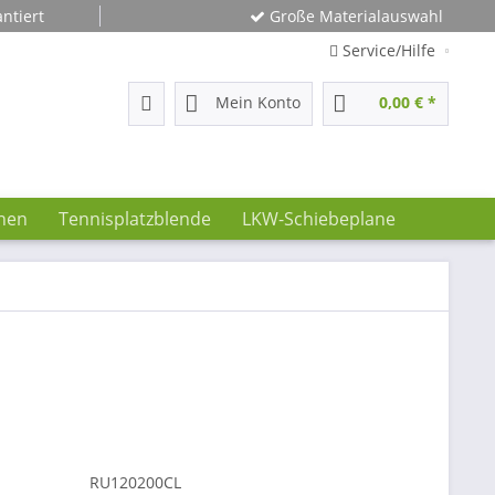
ntiert
Große Materialauswahl
Service/Hilfe
Mein Konto
0,00 € *
nen
Tennisplatzblende
LKW-Schiebeplane
RU120200CL