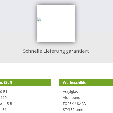
Schnelle Lieferung garantiert
s Stoff
Werbeschilder
70 B1
Acrylglas
 110
Aludibond
e 115 B1
FOREX / KAPA
n B1
STYLEFrame