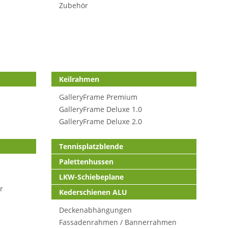
Zubehör
Keilrahmen
GalleryFrame Premium
GalleryFrame Deluxe 1.0
GalleryFrame Deluxe 2.0
Tennisplatzblende
Palettenhussen
LKW-Schiebeplane
r
Kederschienen ALU
Deckenabhängungen
Fassadenrahmen / Bannerrahmen