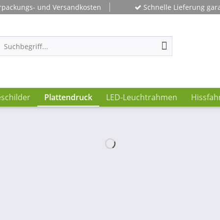
rpackungs- und Versandkosten
Schnelle Lieferung gara
schilder
Plattendruck
LED-Leuchtrahmen
Hissfa