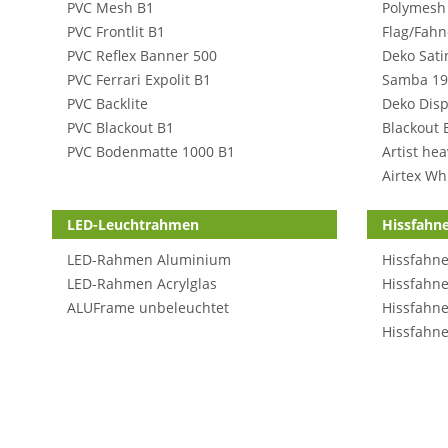
PVC Mesh B1
Polymesh
PVC Frontlit B1
Flag/Fahn
PVC Reflex Banner 500
Deko Sati
PVC Ferrari Expolit B1
Samba 19
PVC Backlite
Deko Disp
PVC Blackout B1
Blackout 
PVC Bodenmatte 1000 B1
Artist he
Airtex Wh
LED-Leuchtrahmen
Hissfahn
LED-Rahmen Aluminium
Hissfahne
LED-Rahmen Acrylglas
Hissfahne
ALUFrame unbeleuchtet
Hissfahne
Hissfahne