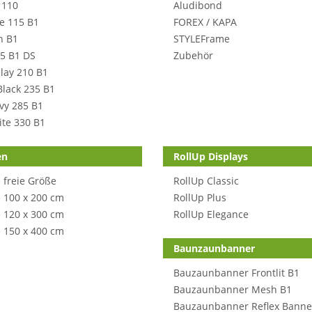
 110
Aludibond
e 115 B1
FOREX / KAPA
n B1
STYLEFrame
5 B1 DS
Zubehör
lay 210 B1
Black 235 B1
avy 285 B1
ite 330 B1
en
RollUp Displays
 freie Größe
RollUp Classic
 100 x 200 cm
RollUp Plus
 120 x 300 cm
RollUp Elegance
 150 x 400 cm
Baunzaunbanner
Bauzaunbanner Frontlit B1
Bauzaunbanner Mesh B1
Bauzaunbanner Reflex Banne