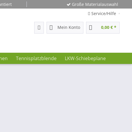
ntiert
Große Materialauswahl
Service/Hilfe
Mein Konto
0,00 € *
hnen
Tennisplatzblende
LKW-Schiebeplane