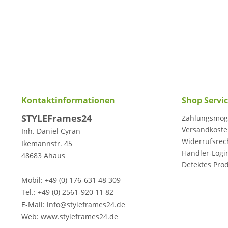
Kontaktinformationen
Shop Servi
STYLEFrames24
Zahlungsmögl
Versandkost
Inh. Daniel Cyran
Widerrufsrec
Ikemannstr. 45
Händler-Logi
48683 Ahaus
Defektes Pro
Mobil: +49 (0) 176-631 48 309
Tel.: +49 (0) 2561-920 11 82
E-Mail: info@styleframes24.de
Web: www.styleframes24.de