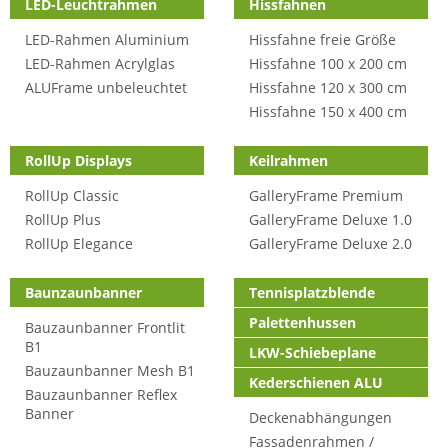
LED-Leuchtrahmen
Hissfahnen
LED-Rahmen Aluminium
Hissfahne freie Größe
LED-Rahmen Acrylglas
Hissfahne 100 x 200 cm
ALUFrame unbeleuchtet
Hissfahne 120 x 300 cm
Hissfahne 150 x 400 cm
RollUp Displays
Keilrahmen
RollUp Classic
GalleryFrame Premium
RollUp Plus
GalleryFrame Deluxe 1.0
RollUp Elegance
GalleryFrame Deluxe 2.0
Baunzaunbanner
Tennisplatzblende
Palettenhussen
Bauzaunbanner Frontlit
B1
LKW-Schiebeplane
Bauzaunbanner Mesh B1
Kederschienen ALU
Bauzaunbanner Reflex
Banner
Deckenabhängungen
Fassadenrahmen /