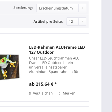
Sortierung:
Artikel pro Seite:
LED-Rahmen ALUFrame LED
127 Outdoor
Unser LED-Leuchtrahmen ALU
Frame LED Outdoor ist ein
universal einsetzbarer
Aluminium-Spannrahmen für
den Außenbereich mit
energieeffizienten Power-LEDs für
ab 215,64 € *
eine sehr homegene
Ausleuchtung. Die Tiefe des
Vergleichen
Merken
Rahmens bemisst sich lediglich...