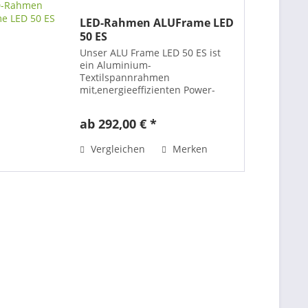
LED-Rahmen ALUFrame LED
50 ES
Unser ALU Frame LED 50 ES ist
ein Aluminium-
Textilspannrahmen
mit,energieeffizienten Power-
LEDs (Montage auf der
Rückwand) für eine sehr
ab 292,00 € *
homegene Ausleuchtung. Die
Tiefe des Rahmens bemisst sich
Vergleichen
Merken
lediglich auf 50 mm. Der Rahmen
ist für...