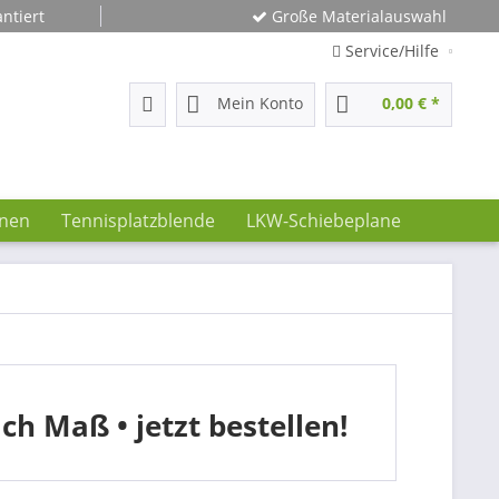
ntiert
Große Materialauswahl
Service/Hilfe
Mein Konto
0,00 € *
hnen
Tennisplatzblende
LKW-Schiebeplane
 Maß • jetzt bestellen!