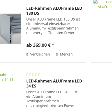
LED-Rahmen ALUFrame LED
180 DS
Unser ALU Frame LED 180 DS ist
ein universal einsetzbarer
Aluminium-Textilspannrahmen
mit energieeffizienten Power-
LEDs (Kantenbeleuchtung) für
eine sehr homogene
ab 369,00 € *
Ausleuchtung. Die Tiefe des
Rahmens bemisst sich lediglich
Vergleichen
Merken
auf 180 mm. Der...
LED-Rahmen ALUFrame LED
34 ES
Unser ALU Frame LED 34 ES ist
ein Aluminium-
Textilspannrahmen
mit,energieeffizienten Power-
LEDs (Montage auf der