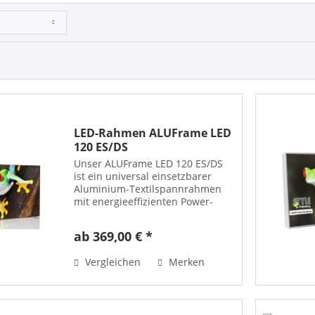
LED-Rahmen ALUFrame LED
120 ES/DS
Unser ALUFrame LED 120 ES/DS
ist ein universal einsetzbarer
Aluminium-Textilspannrahmen
mit energieeffizienten Power-
LEDs (Kantenbelechtung) für eine
sehr homegene Ausleuchtung.
ab 369,00 € *
Die Tiefe des Rahmens bemisst
sich lediglich auf 120 mm....
Vergleichen
Merken