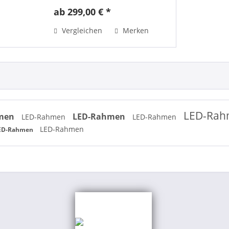
Rückwand) für eine sehr
ab 299,00 € *
homegene Ausleuchtung. Die
Tiefe des Rahmens bemisst sich
Vergleichen
Merken
lediglich auf 34 mm. Der Rahmen
ist für...
LED-Ra
men
LED-Rahmen
LED-Rahmen
LED-Rahmen
LED-Rahmen
ED-Rahmen