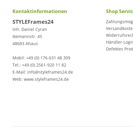
Kontaktinformationen
Shop Servi
STYLEFrames24
Zahlungsmögl
Versandkost
Inh. Daniel Cyran
Widerrufsrec
Ikemannstr. 45
Händler-Logi
48683 Ahaus
Defektes Pro
Mobil: +49 (0) 176-631 48 309
Tel.: +49 (0) 2561-920 11 82
E-Mail: info@styleframes24.de
Web: www.styleframes24.de