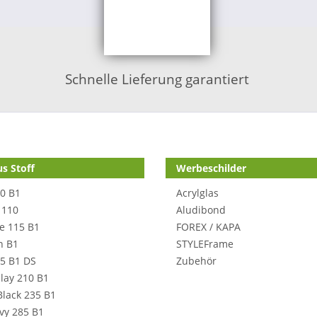
Schnelle Lieferung garantiert
s Stoff
Werbeschilder
70 B1
Acrylglas
 110
Aludibond
e 115 B1
FOREX / KAPA
n B1
STYLEFrame
5 B1 DS
Zubehör
lay 210 B1
Black 235 B1
avy 285 B1