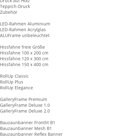
Druck auf Holz
Teppich-Druck
Zubehör
LED-Leuchtrahmen
LED-Rahmen Aluminium
LED-Rahmen Acrylglas
ALUFrame unbeleuchtet
Hissfahnen
Hissfahne freie Größe
Hissfahne 100 x 200 cm
Hissfahne 120 x 300 cm
Hissfahne 150 x 400 cm
RollUp Displays
RollUp Classic
RollUp Plus
RollUp Elegance
Keilrahmen
GalleryFrame Premium
GalleryFrame Deluxe 1.0
GalleryFrame Deluxe 2.0
Baunzaunbanner
Bauzaunbanner Frontlit B1
Bauzaunbanner Mesh B1
Bauzaunbanner Reflex Banner