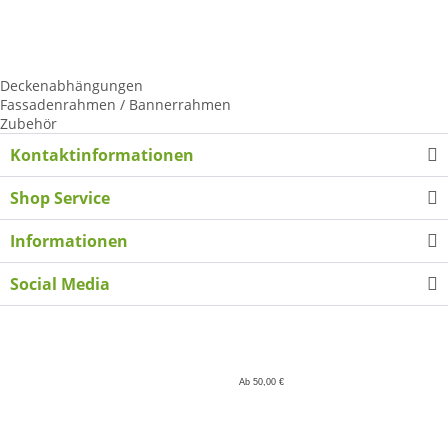
Tennisplatzblende
Palettenhussen
LKW-Schiebeplane
Kederschienen ALU
Deckenabhängungen
Fassadenrahmen / Bannerrahmen
Zubehör
Kontaktinformationen
Shop Service
Informationen
Social Media
Ab 50,00 €