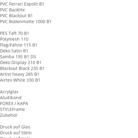
PVC Ferrari Expolit B1
PVC Backlite
PVC Blackout B1
PVC Bodenmatte 1000 B1
Banner aus Stoff
PES Taft 70 B1
Polymesh 110
Flag/Fahne 115 B1
Deko Satin B1
Samba 195 B1 DS
Deko Display 210 B1
Blackout Black 235 B1
Artist heavy 285 B1
Airtex White 330 B1
Werbeschilder
Acrylglas
Aludibond
FOREX / KAPA
STYLEFrame
Zubehör
Plattendruck
Druck auf Glas
Druck auf Stein