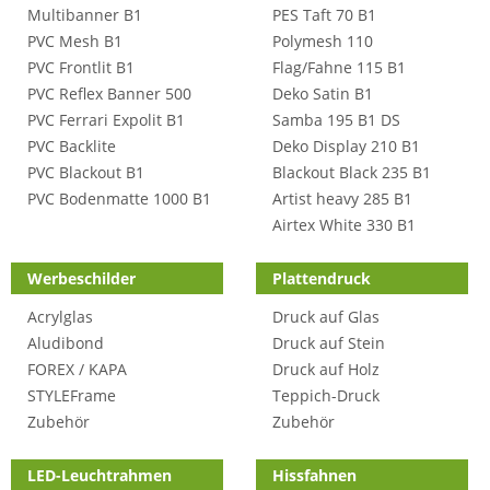
Multibanner B1
PES Taft 70 B1
PVC Mesh B1
Polymesh 110
PVC Frontlit B1
Flag/Fahne 115 B1
PVC Reflex Banner 500
Deko Satin B1
PVC Ferrari Expolit B1
Samba 195 B1 DS
PVC Backlite
Deko Display 210 B1
PVC Blackout B1
Blackout Black 235 B1
PVC Bodenmatte 1000 B1
Artist heavy 285 B1
Airtex White 330 B1
Werbeschilder
Plattendruck
Acrylglas
Druck auf Glas
Aludibond
Druck auf Stein
FOREX / KAPA
Druck auf Holz
STYLEFrame
Teppich-Druck
Zubehör
Zubehör
LED-Leuchtrahmen
Hissfahnen