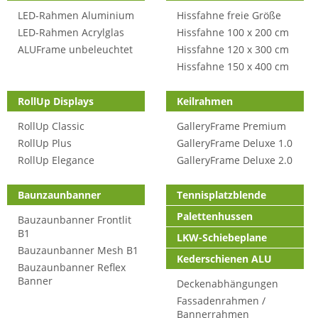
LED-Rahmen Aluminium
Hissfahne freie Größe
LED-Rahmen Acrylglas
Hissfahne 100 x 200 cm
ALUFrame unbeleuchtet
Hissfahne 120 x 300 cm
Hissfahne 150 x 400 cm
RollUp Displays
Keilrahmen
RollUp Classic
GalleryFrame Premium
RollUp Plus
GalleryFrame Deluxe 1.0
RollUp Elegance
GalleryFrame Deluxe 2.0
Baunzaunbanner
Tennisplatzblende
Palettenhussen
Bauzaunbanner Frontlit
B1
LKW-Schiebeplane
Bauzaunbanner Mesh B1
Kederschienen ALU
Bauzaunbanner Reflex
Banner
Deckenabhängungen
Fassadenrahmen /
Bannerrahmen