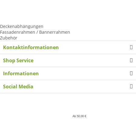
Tennisplatzblende
Palettenhussen
LKW-Schiebeplane
Kederschienen ALU
Deckenabhängungen
Fassadenrahmen / Bannerrahmen
Zubehör
Kontaktinformationen
Shop Service
Informationen
Social Media
Ab 50,00 €