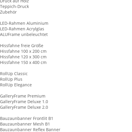
Druck auf Holz
Teppich-Druck
Zubehör
LED-Leuchtrahmen
LED-Rahmen Aluminium
LED-Rahmen Acrylglas
ALUFrame unbeleuchtet
Hissfahnen
Hissfahne freie Größe
Hissfahne 100 x 200 cm
Hissfahne 120 x 300 cm
Hissfahne 150 x 400 cm
RollUp Displays
RollUp Classic
RollUp Plus
RollUp Elegance
Keilrahmen
GalleryFrame Premium
GalleryFrame Deluxe 1.0
GalleryFrame Deluxe 2.0
Baunzaunbanner
Bauzaunbanner Frontlit B1
Bauzaunbanner Mesh B1
Bauzaunbanner Reflex Banner