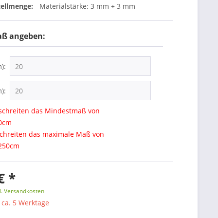
ellmenge:
Materialstärke: 3 mm + 3 mm
aß angeben:
):
):
rschreiten das Mindestmaß von
20cm
schreiten das maximale Maß von
 250cm
€ *
l. Versandkosten
: ca. 5 Werktage