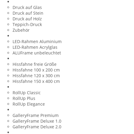
Plattendruck
Druck auf Glas
Druck auf Stein
Druck auf Holz
Teppich-Druck
Zubehör
LED-Leuchtrahmen
LED-Rahmen Aluminium
LED-Rahmen Acrylglas
ALUFrame unbeleuchtet
Hissfahnen
Hissfahne freie Größe
Hissfahne 100 x 200 cm
Hissfahne 120 x 300 cm
Hissfahne 150 x 400 cm
RollUp Displays
RollUp Classic
RollUp Plus
RollUp Elegance
Keilrahmen
GalleryFrame Premium
GalleryFrame Deluxe 1.0
GalleryFrame Deluxe 2.0
Baunzaunbanner