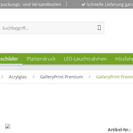
rpackungs- und Versandkosten
Schnelle Lieferung gara
schilder
Plattendruck
LED-Leuchtrahmen
Hissfah
Acrylglas
GalleryPrint Premium
GalleryPrint Prem
Artikel-Nr.: