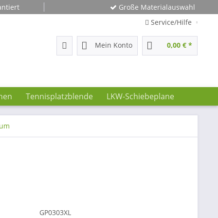
ntiert
Große Materialauswahl
Service/Hilfe
Mein Konto
0,00 € *
nen
Tennisplatzblende
LKW-Schiebeplane
ium
GP0303XL