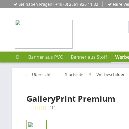
Sie haben Fragen? +49 (0) 2561-920 11 82
Faire Ve
Banner aus PVC
Banner aus Stoff
Werbe
Übersicht
Startseite
Werbeschilder
GalleryPrint Premium
(
1
)