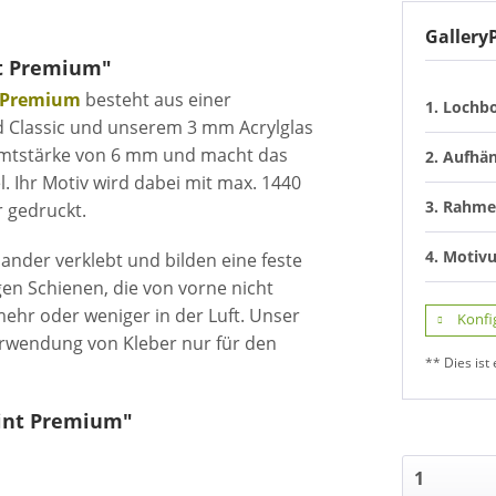
Gallery
nt Premium"
t Premium
besteht aus einer
1. Lochb
Classic und unserem 3 mm Acrylglas
samtstärke von 6 mm und macht das
2. Aufhä
l. Ihr Motiv wird dabei mit max. 1440
3. Rahme
r gedruckt.
4. Motiv
ander verklebt und bilden eine feste
gen Schienen, die von vorne nicht
mehr oder weniger in der Luft. Unser
Konfi
erwendung von Kleber nur für den
** Dies ist 
rint Premium"