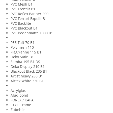
PVC Mesh B1
PVC Frontlit B1
PVC Reflex Banner 500
PVC Ferrari Expolit B1
PVC Backlite
PVC Blackout B1
PVC Bodenmatte 1000 B1
Banner aus Stoff
PES Taft 70 B1
Polymesh 110
Flag/Fahne 115 B1
Deko Satin B1
Samba 195 B1 DS
Deko Display 210 B1
Blackout Black 235 B1
Artist heavy 285 B1
Airtex White 330 B1
Werbeschilder
Acrylglas
Aludibond
FOREX / KAPA
STYLEFrame
Zubehör