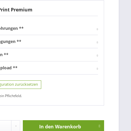
Print Premium
ohrungen **
ngungen **
n **
upload **
guration zurücksetzen
ein Pflichtfeld.
In den
Warenkorb