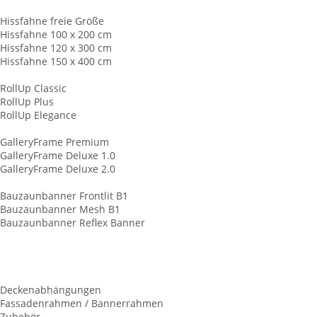
Hissfahnen
Hissfahne freie Größe
Hissfahne 100 x 200 cm
Hissfahne 120 x 300 cm
Hissfahne 150 x 400 cm
RollUp Displays
RollUp Classic
RollUp Plus
RollUp Elegance
Keilrahmen
GalleryFrame Premium
GalleryFrame Deluxe 1.0
GalleryFrame Deluxe 2.0
Baunzaunbanner
Bauzaunbanner Frontlit B1
Bauzaunbanner Mesh B1
Bauzaunbanner Reflex Banner
Tennisplatzblende
Palettenhussen
LKW-Schiebeplane
Kederschienen ALU
Deckenabhängungen
Fassadenrahmen / Bannerrahmen
Zubehör