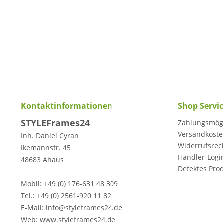
Kontaktinformationen
Shop Servi
STYLEFrames24
Zahlungsmögl
Versandkost
Inh. Daniel Cyran
Widerrufsrec
Ikemannstr. 45
Händler-Logi
48683 Ahaus
Defektes Pro
Mobil: +49 (0) 176-631 48 309
Tel.: +49 (0) 2561-920 11 82
E-Mail: info@styleframes24.de
Web: www.styleframes24.de