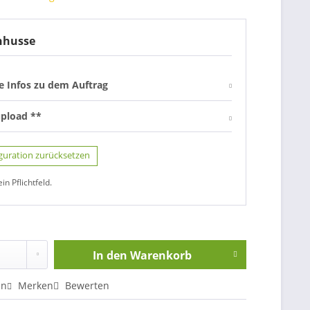
nhusse
re Infos zu dem Auftrag
upload **
guration zurücksetzen
ein Pflichtfeld.
In den
Warenkorb
en
Merken
Bewerten