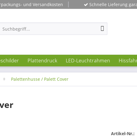
rpackungs- und Versandkosten
Schnelle Lieferung gara
schilder
Plattendruck
LED-Leuchtrahmen
Hissfah
Palettenhusse / Palett Cover
over
Artikel-Nr.: