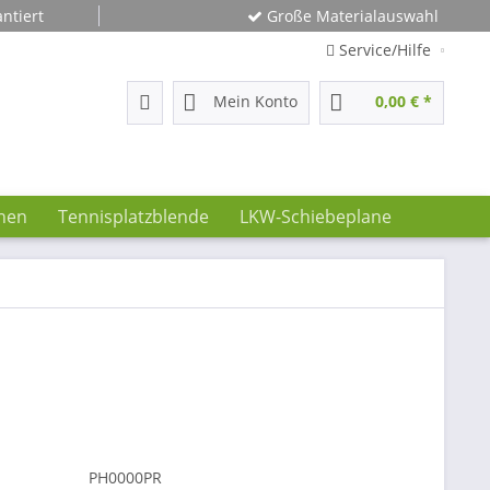
ntiert
Große Materialauswahl
Service/Hilfe
Mein Konto
0,00 € *
nen
Tennisplatzblende
LKW-Schiebeplane
PH0000PR