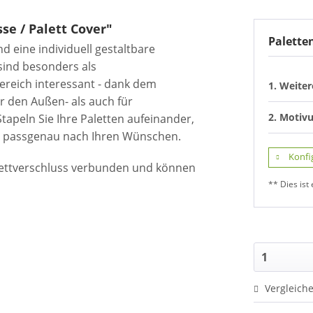
e / Palett Cover"
Palette
nd eine individuell gestaltbare
sind besonders als
ereich interessant - dank dem
1. Weite
 den Außen- als auch für
2. Motiv
Stapeln Sie Ihre Paletten aufeinander,
en passgenau nach Ihren Wünschen.
Konfi
lettverschluss verbunden und können
** Dies ist 
Vergleich