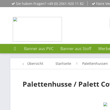
Sie haben Fragen? +49 (0) 2561-920 11 82
Faire Ve
Banner aus PVC
Banner aus Stoff
Werbe
Übersicht
Startseite
Palettenhussen
Palettenhusse / Palett C