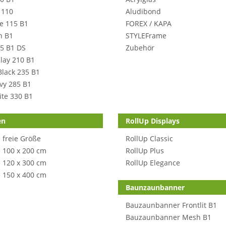
 110
Aludibond
e 115 B1
FOREX / KAPA
n B1
STYLEFrame
5 B1 DS
Zubehör
lay 210 B1
Black 235 B1
avy 285 B1
ite 330 B1
en
RollUp Displays
 freie Größe
RollUp Classic
 100 x 200 cm
RollUp Plus
 120 x 300 cm
RollUp Elegance
 150 x 400 cm
Baunzaunbanner
Bauzaunbanner Frontlit B1
Bauzaunbanner Mesh B1