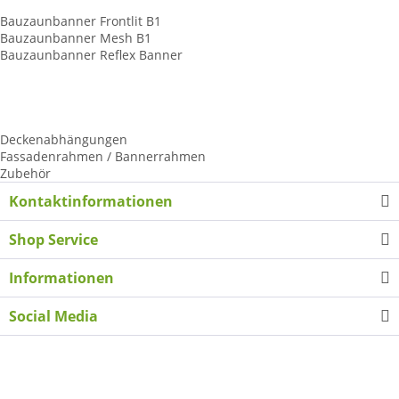
Baunzaunbanner
Bauzaunbanner Frontlit B1
Bauzaunbanner Mesh B1
Bauzaunbanner Reflex Banner
Tennisplatzblende
Palettenhussen
LKW-Schiebeplane
Kederschienen ALU
Deckenabhängungen
Fassadenrahmen / Bannerrahmen
Zubehör
Kontaktinformationen
Shop Service
Informationen
Social Media