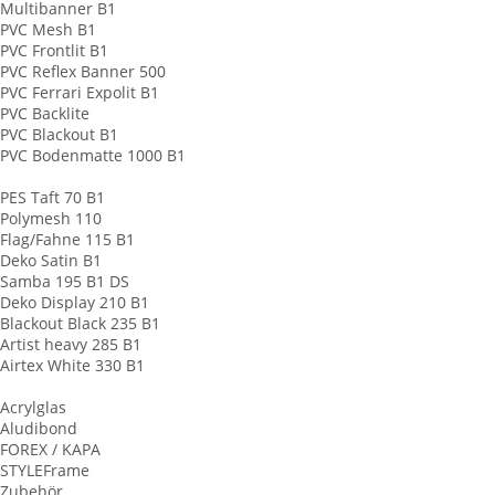
Multibanner B1
PVC Mesh B1
PVC Frontlit B1
PVC Reflex Banner 500
PVC Ferrari Expolit B1
PVC Backlite
PVC Blackout B1
PVC Bodenmatte 1000 B1
Banner aus Stoff
PES Taft 70 B1
Polymesh 110
Flag/Fahne 115 B1
Deko Satin B1
Samba 195 B1 DS
Deko Display 210 B1
Blackout Black 235 B1
Artist heavy 285 B1
Airtex White 330 B1
Werbeschilder
Acrylglas
Aludibond
FOREX / KAPA
STYLEFrame
Zubehör