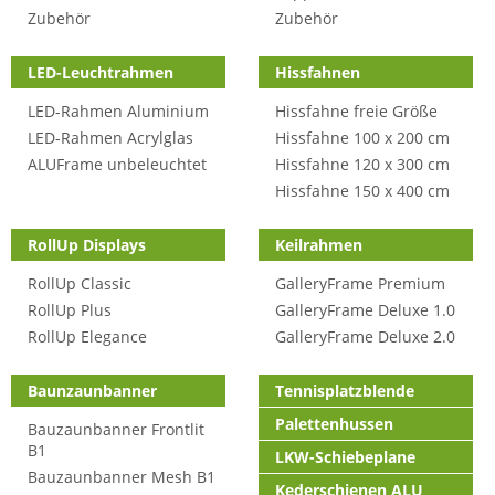
Zubehör
Zubehör
LED-Leuchtrahmen
Hissfahnen
LED-Rahmen Aluminium
Hissfahne freie Größe
LED-Rahmen Acrylglas
Hissfahne 100 x 200 cm
ALUFrame unbeleuchtet
Hissfahne 120 x 300 cm
Hissfahne 150 x 400 cm
RollUp Displays
Keilrahmen
RollUp Classic
GalleryFrame Premium
RollUp Plus
GalleryFrame Deluxe 1.0
RollUp Elegance
GalleryFrame Deluxe 2.0
Baunzaunbanner
Tennisplatzblende
Palettenhussen
Bauzaunbanner Frontlit
B1
LKW-Schiebeplane
Bauzaunbanner Mesh B1
Kederschienen ALU