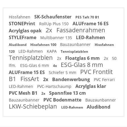
SK-Schaufenster
Hissfahnen
PES Taft 70 B1
STONEPrint
ALUFrame 16 ES
RollUp Plus 150
2x
Fassadenrahmen
Acrylglas opak
STYLEFrame
LED-Rahmen
Multibanner 135
Bauzaunbanner
Aludibond
Hissfahnen 100
Hissfahnen
LED-Rahmen
KAPA
120
Tennisplatzblen
Tennisplatzblen
Floatglas 6 mm
2x
2x
50
ESG-Glas 8 mm
lfm.
ESG-Glas 6 mm
4x
PVC Frontlit
ALUFrame 15 ES
Schiefer 5 mm
B1
FissArt
2x
Bandenwerbung
PVC Ferrari
Acrylglas klar
LED-Rahmen
PVC-Hartschaump
PVC Mesh B1
Spannfixe 13 cm
2x
PVC Bodenmatte
Bauzaunbanner
Bauzaunbanner
LKW-Schiebeplan
Aludibond
LED-Rahmen