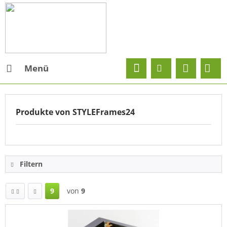
Menü
Produkte von STYLEFrames24
Filtern
9
von
9