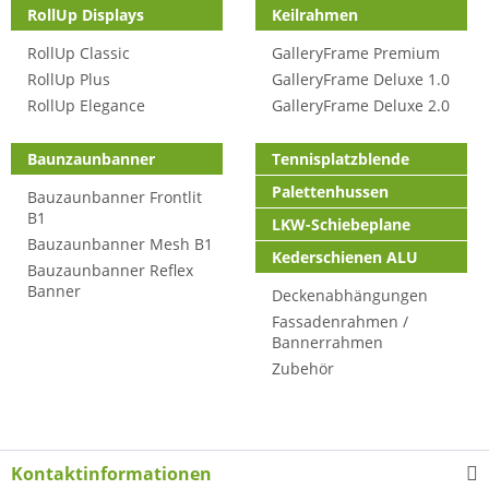
RollUp Displays
Keilrahmen
RollUp Classic
GalleryFrame Premium
RollUp Plus
GalleryFrame Deluxe 1.0
RollUp Elegance
GalleryFrame Deluxe 2.0
Baunzaunbanner
Tennisplatzblende
Palettenhussen
Bauzaunbanner Frontlit
B1
LKW-Schiebeplane
Bauzaunbanner Mesh B1
Kederschienen ALU
Bauzaunbanner Reflex
Banner
Deckenabhängungen
Fassadenrahmen /
Bannerrahmen
Zubehör
Kontaktinformationen